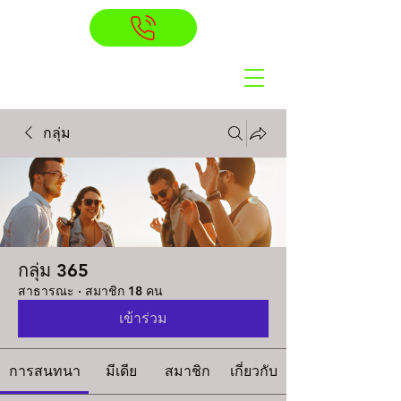
กลุ่ม
กลุ่ม 365
สาธารณะ
·
สมาชิก 18 คน
เข้าร่วม
การสนทนา
มีเดีย
สมาชิก
เกี่ยวกับ