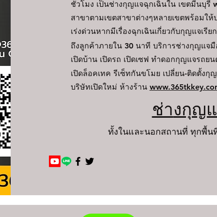
ชั่วโมง เป็นช่างกุญแจฉุกเฉินใน
เขตมีนบุรี
w
สาขาตามเขตสาขาต่างๆหลายเขตพร้อมให้บริ
เร่งด่วนหากมีเรื่องฉุกเฉินเกี่ยวกับกุญแจเร
ถึงลูกค้าภายใน 30 นาที
บริการช่
า
ง
กุ
ญ
แจ
ม
เปิดบ้าน เปิดรถ เปิดเซฟ ทำดอกกุญแจรถยนต
เปิดล็อคเทค รีเซ็ทกันขโมย เปลี่ยน-ติดตั้งกุ
บริษัทเปิดใหม่ ห้างร้าน
www.365tkkey.co
ช่า
งกุญแ
ทั้งในและนอกสถานที่ ทุกพื้