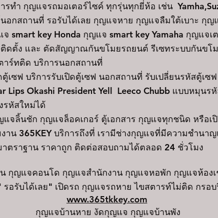
ารทำ กุญแจรถมอเตอร์ไซค์ ทุกรุ่นทุกยี่ห้อ เช่น Yamha,S
นอกสถานที่ รอรับได้เลย กุญแจหาย กุญแจลืมใต้เบาะ กุญ
 กุญแจ smart key Honda กุญแจ smart key Yamaha กุญแจเ
รติดตั้ง และ ตัดสัญญาณกันขโมยรถยนต์ รีเซทระบบกันขโ
ตาร์ทติด บริการนอกสถานที่
ซฟ บริการรับเปิดตู้เซฟ นอกสถานที่ รับเปลี่ยนรหัสตู้เซฟ ร
ar Lips Okashi President Yell Leeco Chubb แบบหมุนรหัส
้งรหัสใหม่ได้
ุญแจลิ้นชัก กุญแจล็อคเกอร์ ตู้เอกสาร กุญแจทุกชนิด หรือเ
มงาน 365KEY บริการถึงที่ เรามีช่างกุญแจที่มีความชำนา
าตราฐาน ราคาถูก ติดต่อสอบถามได้ตลอด 24 ชั่วโมง
้าน กุญแจคอนโด กุญแจสำนักงาน กุญแจหอพัก กุญแจห้องเ
 รอรับได้เลย" เปิดรถ กุญแจรถหาย ไขสตารท์ไม่ติด กรอ
www.365tkkey.com
กุญแจบ้านหาย งัดกุญแจ กุญแจบ้านพัง