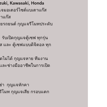
uzuki, Kawasaki, Honda
แจมอเตอร์ไซต์แบเตาแก๊ส
ตาแก๊ส
มยรถยนต์ กุญแจรีโมทประดับ
ับเปิดกุญแจตู้เซฟ ทุกรุ่น
 และ ตู้เซฟแบบดิจิตอล ทุก
ปิดไม่ได้ กุญแจหาย ทีมงาน
ญและช่างมืออาชีพในการเปิด
ช่า กุญแจหักคา
บรีโมท กุญแจเสีย กรอบแตก