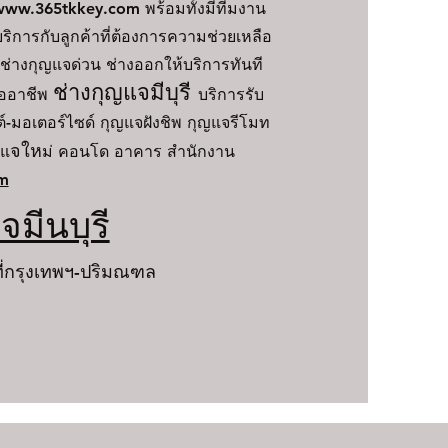
ww.365tkkey.com พร้อมทั้งมีทีมงาน
การกับลูกค้าที่ต้องการความช่วยเหลือ
ียกช่างกุญแจด่วน ช่างออกให้บริการทันที
ช่างกุญแจมีบุรี
ืออาชีพ
บริการรับ
์-มอเตอร์ไซด์ กุญแจฝังชิพ กุญแจรีโมท
จให
ญแ
ม่ คอนโด อาคาร สำนักงาน
m
จมีนบุรี
นที่กรุงเทพฯ-ปริมณฑล