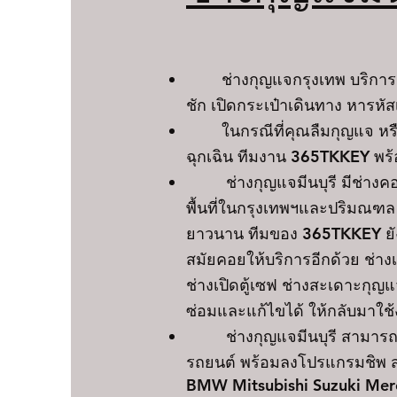
ช่างกุญแจกรุงเทพ บริการเปิดร
ชัก เปิดกระเป๋าเดินทาง หารหั
ในกรณีที่คุณลืมกุญแจ หรื
ฉุกเฉิน ทีมงาน 365TKKEY พ
ช่างกุญแจ
มีนบุรี
มีช่างค
พื้นที่ในกรุงเทพฯและปริมณฑล
ยาวนาน ทีมของ 365TKKEY ยังได
สมัยคอยให้บริการอีกด้วย ช่า
ช่างเปิดตู้เซฟ ช่างสะเดาะกุญ
ซ่อมและแก้ไขได้ ให้กลับมาใช
ช่างกุญแจมีนบุรี
สามารถท
รถยนต์ พร้อมลงโปรแกรมชิพ ส
BMW Mitsubishi Suzuki Mer