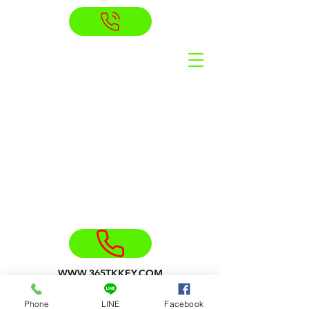
WWW.365TKKEY.COM
โทร 089-365-3655
Phone
LINE
Facebook