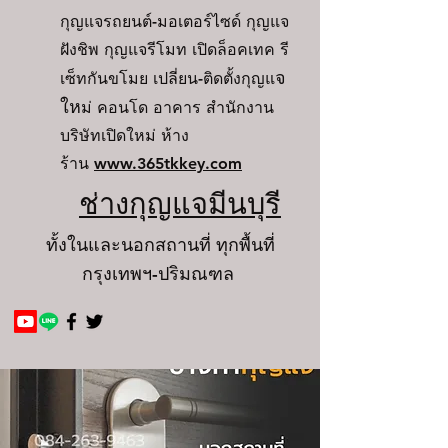
กุญแจรถยนต์-มอเตอร์ไซด์ กุญแจ
ฝังชิพ กุญแจรีโมท เปิดล็อคเทค รี
จ
เซ็ทกันขโมย เปลี่ยน-ติดตั้งกุญแ
ให
ม่ คอนโด อาคาร สำนักงาน
บริษัทเปิดใหม่ ห้าง
ร้าน
www.365tkkey.com
ช่า
งกุญแจมีนบุรี
ทั้งในและนอกสถานที่ ทุกพื้นที่
กรุงเทพฯ-ปริมณฑล