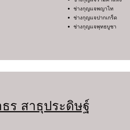
ช่างกุญแจพญาไท
ช่างกุญแจปากเกร็ด
ช่างกุญแจพุทธบูชา
ธร สาธุประดิษฐ์