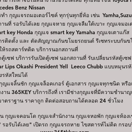
cedes Benz Nissan
กุญแจรถมอเตอร์ไซค์ ทุกรุ่นทุกยี่ห้อ เช่น Yamha,Suzu
นที่ รอรับได้เลย กุญแจหาย กุญแจลืมใต้เบาะ กุญแจมอเ
 smart key Honda กุญแจ smart key Yamaha กุญแจเตาแก๊ส
ติดตั้ง และ ตัดสัญญาณกันขโมยรถยนต์ รีเซทระบบกันข
ให้รถสตาร์ทติด บริการนอกสถานที่
ซฟ บริการรับเปิดตู้เซฟ นอกสถานที่ รับเปลี่ยนรหัสตู้เซฟ ร
ar Lips Okashi President Yell Leeco Chubb แบบหมุนรหัส
้งรหัสใหม่ได้
แจลิ้นชัก กุญแจล็อคเกอร์ ตู้เอกสาร กุญแจทุกชนิด หรือ
มงาน 365KEY บริการถึงที่ เรามีช่างกุญแจที่มีความชำนา
าตราฐาน ราคาถูก ติดต่อสอบถามได้ตลอด 24 ชั่วโมง
้าน กุญแจคอนโด กุญแจสำนักงาน กุญแจหอพัก กุญแจห้องเ
 รอรับได้เลย" เปิดรถ กุญแจรถหาย ไขสตารท์ไม่ติด กรอ