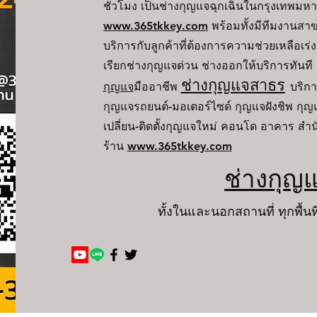
ชั่วโมง เป็นช่างกุญแจฉุกเฉินในกรุงเทพ
www.365tkkey.com
พร้อมทั้งมีทีมงานส
บริการกับลูกค้าที่ต้องการความช่วยเหลือเร่งด
เรียกช่างกุญแจด่วน ช่างออกให้บริการทันที
ช่างกุญแจสาธร
กุญ
แจ
มืออาชีพ
บริกา
กุญแจรถยนต์-มอเตอร์ไซด์ กุญแจฝังชิพ กุญ
เปลี่ยน-ติดตั้งกุญแจใหม่ คอนโด อาคาร สำนั
ร้าน
www.365tkkey.com
ช่างกุญ
ทั้งในและนอกสถานที่ ทุกพื้