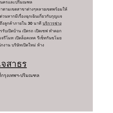
มหานครและปริมณฑล
าขาตามเขตสาขาต่างๆหลายเขตพร้อมให้
่วนหากมีเรื่องฉุกเฉินเกี่ยวกับกุญแจ
 ถึงลูกค้าภายใน 30 นาที
บริการช่าง
รรับเปิดบ้าน เปิดรถ เปิดเซฟ ทำดอก
แจรีโมท เปิดล็อคเทค รีเซ็ทกันขโมย
กงาน บริษัทเปิดใหม่ ห้าง
แจสาธร
นที่กรุงเทพฯ-ปริมณฑล