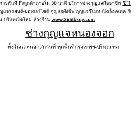
ช่
การทันที ถึงลูกค้าภายใน 30 นาที
บริการช่างกุญ
แจ
มืออาชีพ
ญแจรถยนต์-มอเตอร์ไซด์ กุญแจฝังชิพ กุญแจรีโมท เปิดล็อคเทค รีเซ
บริษัทเปิดใหม่ ห้างร้าน
www.365tkkey.com
ช่างกุญแจหนองจอก
ทั้งในและนอกสถานที่ ทุกพื้นที่กรุงเทพฯ-ปริมณฑล