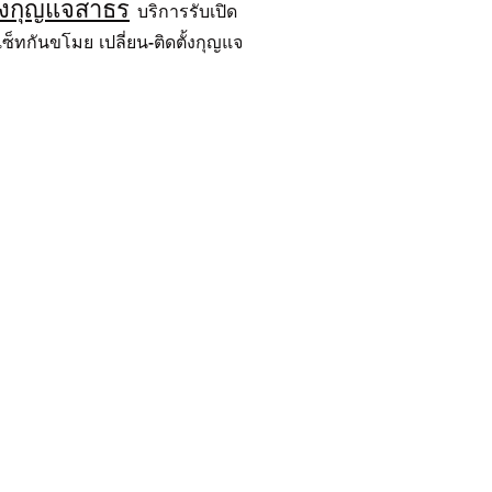
างกุญแจสาธร
บริการรับเปิด
็ทกันขโมย เปลี่ยน-ติดตั้งกุญแจ