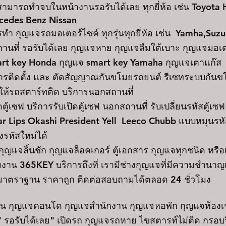
ามารถทำจบในหน้างานรอรับได้เลย ทุกยี่ห้อ เช่น Toyota
cedes Benz Nissan
กุญแจรถมอเตอร์ไซค์ ทุกรุ่นทุกยี่ห้อ เช่น Yamha,Suzu
นที่ รอรับได้เลย กุญแจหาย กุญแจลืมใต้เบาะ กุญแจมอเ
 smart key Honda กุญแจ smart key Yamaha กุญแจเตาแก๊ส
ติดตั้ง และ ตัดสัญญาณกันขโมยรถยนต์ รีเซทระบบกันข
ให้รถสตาร์ทติด บริการนอกสถานที่
ซฟ บริการรับเปิดตู้เซฟ นอกสถานที่ รับเปลี่ยนรหัสตู้เซฟ ร
ar Lips Okashi President Yell Leeco Chubb แบบหมุนรหัส
้งรหัสใหม่ได้
แจลิ้นชัก กุญแจล็อคเกอร์ ตู้เอกสาร กุญแจทุกชนิด หรือ
มงาน 365KEY บริการถึงที่ เรามีช่างกุญแจที่มีความชำนา
าตราฐาน ราคาถูก ติดต่อสอบถามได้ตลอด 24 ชั่วโมง
้าน กุญแจคอนโด กุญแจสำนักงาน กุญแจหอพัก กุญแจห้องเ
 รอรับได้เลย" เปิดรถ กุญแจรถหาย ไขสตารท์ไม่ติด กรอ