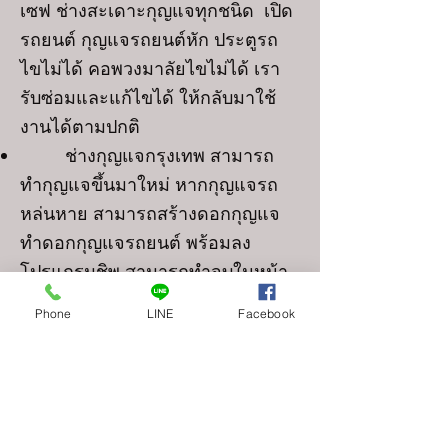
เซฟ ช่างสะเดาะกุญแจทุกชนิด เปิด
รถยนต์ กุญแจรถยนต์หัก ประตูรถ
ไขไม่ได้ คอพวงมาลัยไขไม่ได้ เรา
รับซ่อมและแก้ไขได้ ให้กลับมาใช้
งานได้ตามปกติ
ช่างกุญแจกรุงเทพ สามารถ
ทำกุญแจขึ้นมาใหม่ หากกุญแจรถ
หล่นหาย สามารถสร้างดอกกุญแจ
ทำดอกกุญแจรถยนต์ พร้อมลง
โปรแกรมชิพ สามารถทำจบในหน้า
งานรอรับได้เลย ทุกยี่ห้อ เช่น
Phone
LINE
Facebook
Toyota Honda Lexus Isuzu
Mazda BMW Mitsubishi Suzuki
Mercedes Benz Nissan
ช่างกุญแจกรุงเทพ บริการทำ
กุญแจรถมอเตอร์ไซค์ ทุกรุ่นทุกยี่ห้อ