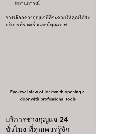
สถานการณ์
การเลือกช่างกุญแจที่ดีจะช่วยให้คุณได้รับ
บริการที่รวดเร็วและมีคุณภาพ
Eye-level view of locksmith opening a 
door with professional tools
บริการช่างกุญแจ 24 
ชั่วโมง ที่คุณควรรู้จัก