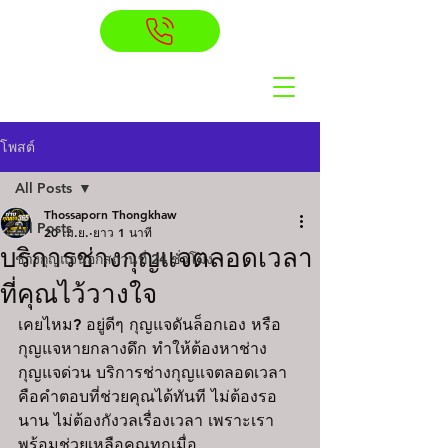
โพสต์
All Posts
Thossaporn Thongkhaw
All Posts
20 เม.ย.
ยาว 1 นาที
บริการช่างกุญแจตลอดเวลา
ช่างกุญแจนอกสถานที่ 24 ชั่วโมง
ที่คุณไว้วางใจ
เคยไหม? อยู่ดีๆ กุญแจดันล็อกเอง หรือ
กุญแจหายกลางดึก ทำให้ต้องหาช่าง
กุญแจด่วน บริการช่างกุญแจตลอดเวลา 
คือคำตอบที่ช่วยคุณได้ทันที ไม่ต้องรอ
นาน ไม่ต้องกังวลเรื่องเวลา เพราะเรา
พร้อมช่วยเหลือคุณทุกเมื่อ