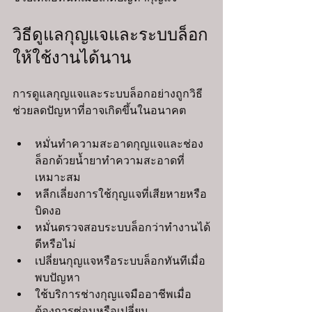
วิธีดูแลกุญแจและระบบล็อก
ให้ใช้งานได้นาน
การดูแลกุญแจและระบบล็อกอย่างถูกวิธี
ช่วยลดปัญหาที่อาจเกิดขึ้นในอนาคต
หมั่นทำความสะอาดกุญแจและช่อง
ล็อกด้วยน้ำยาทำความสะอาดที่
เหมาะสม
หลีกเลี่ยงการใช้กุญแจที่เสียหายหรือ
บิดงอ
หมั่นตรวจสอบระบบล็อกว่าทำงานได้
ดีหรือไม่
เปลี่ยนกุญแจหรือระบบล็อกทันทีเมื่อ
พบปัญหา
ใช้บริการช่างกุญแจมืออาชีพเมื่อ
ต้องการซ่อมหรือเปลี่ยน