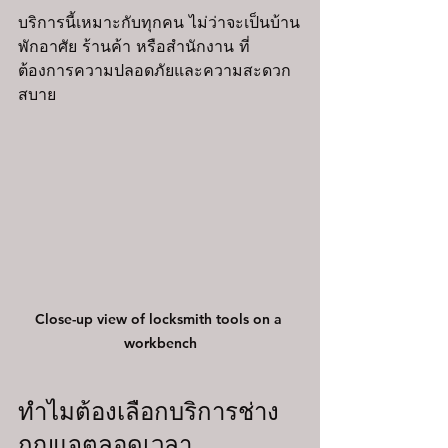
บริการนี้เหมาะกับทุกคน ไม่ว่าจะเป็นบ้าน
พักอาศัย ร้านค้า หรือสำนักงาน ที่
ต้องการความปลอดภัยและความสะดวก
สบาย
Close-up view of locksmith tools on a 
workbench
ทำไมต้องเลือกบริการช่าง
กุญแจตลอดเวลา