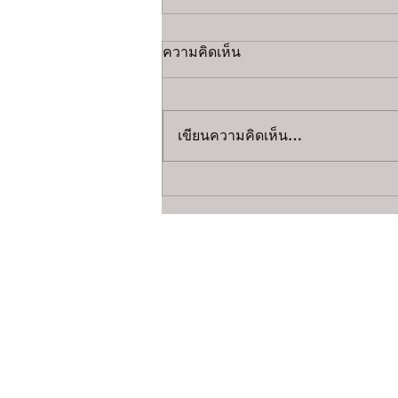
ความคิดเห็น
เขียนความคิดเห็น…
ช่างกุญแจ 24 ชั่วโมง – บริการ
ด่วน เปิดประตูบ้าน–รถยนต์
กรุงเทพ และ ปริมณฑล