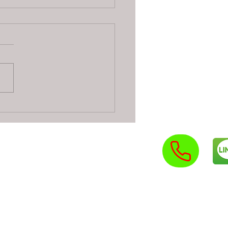
ารช่างกุญแจ 24 ชั่วโมง
อความปลอดภัยกับช่าง
จฉุกเฉิน