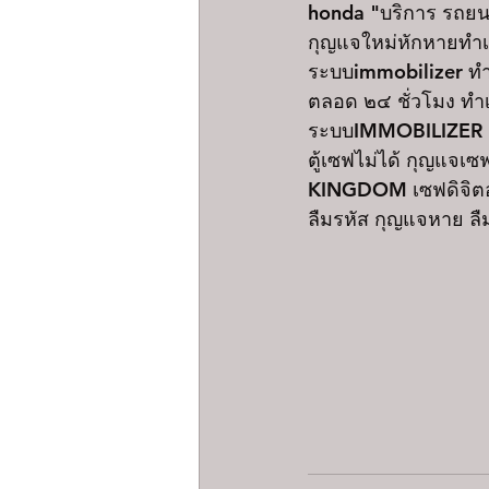
honda "บริการ รถยนต
กุญแจใหม่หักหายทำเพ
ระบบimmobilizer ทำ
ตลอด ๒๔ ชั่วโมง ทำ
ระบบIMMOBILIZER ดอก
ตู้เซฟไม่ได้ กุญแจเซ
KINGDOM เซฟดิจิตอล ท
ลืมรหัส กุญแจหาย ลืม