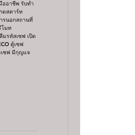
มืออาชีพ รับทำ
อกดสตาร์ท 
ารนอกสถานที่ 
รีโมท
ลืมรหัสเซฟ เปิด
ECO ตู้เซฟ 
จเซฟ มีกุญแจ 