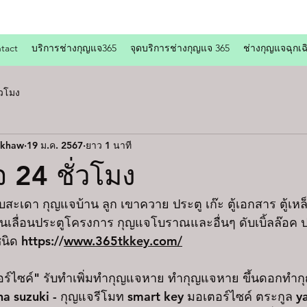
tact
บริการช่างกุญแจ365
จุดบริการช่างกุญแจ 365
ช่างกุญแจฉุกเฉ
่วโมง
gkhaw
19 ม.ค. 2567
ยาว 1 นาที
 24 ชั่วโมง
บสะเดา กุญแจบ้าน ลูก เขาควาย ประตู เก๊ะ ตู้เอกสาร ตู้เห
เลื่อนประตูโครงการ กุญแจโบราณและอื่นๆ ดับเบิ้ลล๊อค ปร
นิด 
https://
www.365tkkey.com/
อร์ไซค์" รับทำเพิ่มทำกุญแจหาย ทำกุญแจหาย ขึ้นดอกทำกุ
a suzuki - กุญแจรีโมท smart key มอเตอร์ไซค์ ตระกูล 