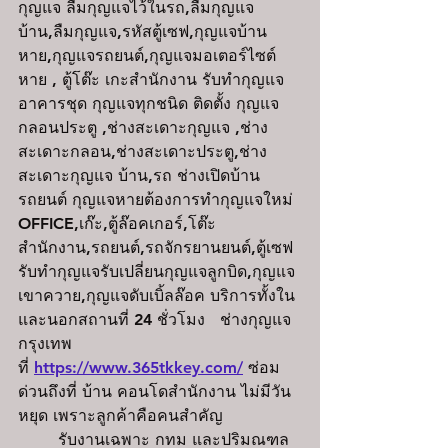
กุญแจ ลืมกุญแจไว้ในรถ,ลืมกุญแจ
บ้าน,ลืมกุญแจ,รหัสตู้เซฟ,กุญแจบ้าน
หาย,กุญแจรถยนต์,กุญแจมอเตอร์ไซต์
หาย , ตู้โต๊ะ เกะสำนักงาน รับทำกุญแจ
อาคารชุด กุญแจทุกชนิด ติดตั้ง กุญแจ 
กลอนประตู ,ช่างสะเดาะกุญแจ ,ช่าง
สะเดาะกลอน,ช่างสะเดาะประตู,ช่าง
สะเดาะกุญแจ บ้าน,รถ ช่างเปิดบ้าน 
รถยนต์ กุญแจหายต้องการทำกุญแจใหม่ 
OFFICE,เก๊ะ,ตู้ล๊อคเกอร์,โต๊ะ 
สำนักงาน,รถยนต์,รถจักรยานยนต์,ตู้เซฟ 
รับทำกุญแจรับเปลี่ยนกุญแจลูกบิด,กุญแจ
เขาควาย,กุญแจดับเบิ้ลล๊อค บริการทั้งใน
และนอกสถานที่ 24 ชั่วโมง   ช่างกุญแจ
กรุงเทพ
ที่ 
https://www.365tkkey.com/
 ซ่อม
ด่วนถึงที่ บ้าน คอนโดสำนักงาน ไม่มีวัน
หยุด เพราะลูกค้าคือคนสำคัญ 
	รับงานเฉพาะ กทม และปริมณฑล 